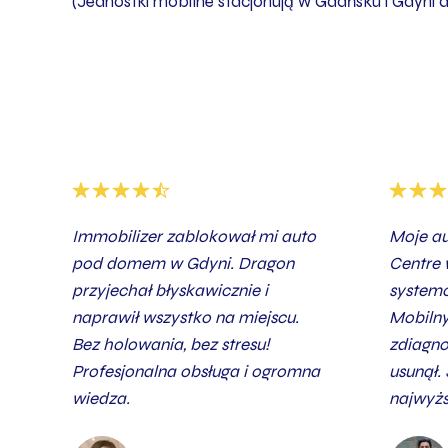
(Jednostki mobilne stacjonują w Gdańsku i Gdyni 
Immobilizer zablokował mi auto
Moje au
pod domem w Gdyni. Dragon
Centre 
przyjechał błyskawicznie i
system
naprawił wszystko na miejscu.
Mobilny
Bez holowania, bez stresu!
zdiagno
Profesjonalna obsługa i ogromna
usunął.
wiedza.
najwyż