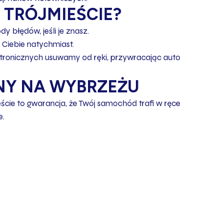
 TRÓJMIEŚCIE?
y błędów, jeśli je znasz.
 Ciebie natychmiast.
tronicznych usuwamy od ręki, przywracając auto
NY NA WYBRZEŻU
cie to gwarancja, że Twój samochód trafi w ręce
e.
: