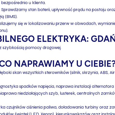
ezpośrednio u klienta.
:
Sprawdzamy stan baterii, upływność prądu na postoju or
ią (BMS).
lizujemy się w lokalizowaniu przerw w obwodach, wymiani
onu).
ILNEGO ELEKTRYKA: GDAŃ
 z szybkością pomocy drogowej.
CO NAPRAWIAMY U CIEBIE
ęboki skan wszystkich sterowników (silnik, skrzynia, ABS, A
gnostyka spadków napięcia, naprawa instalacji alternatora 
aprawa niedziałających szyb, lusterek, centralnych zamk
ka czujników ciśnienia paliwa, doładowania turbiny oraz 
ułów świateł (LED, Xenon), kierunkowskazów oraz instala