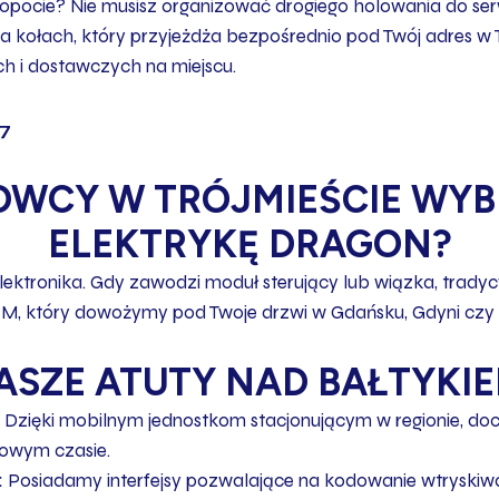
Sopocie? Nie musisz organizować drogiego holowania do ser
y na kołach, który przyjeżdża bezpośrednio pod Twój adres 
 i dostawczych na miejscu.
7
OWCY W TRÓJMIEŚCIE WYB
ELEKTRYKĘ DRAGON?
ktronika. Gdy zawodzi moduł sterujący lub wiązka, tradyc
EM, który dowożymy pod Twoje drzwi w Gdańsku, Gdyni czy 
ASZE ATUTY NAD BAŁTYKIE
Dzięki mobilnym jednostkom stacjonującym w regionie, doci
dowym czasie.
:
Posiadamy interfejsy pozwalające na kodowanie wtryskiwac