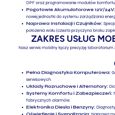
DPF oraz programowanie modułów komfortu b
Pogotowie Akumulatorowe 12V/24V
nowej jednostki do systemu zarządzania energ
Naprawa Instalacji i Czujników:
Specja
położenia wału (czesta przyczyna braku zapł
ZAKRES USŁUG MOB
Nasz serwis mobilny łączy precyzję laboratorium
Pełna Diagnostyka Komputerowa:
Gł
serwisowych.
Układy Rozruchowe i Alternatory:
Dia
Systemy Komfortu i Zabezpieczeń:
N
fabrycznych alarmów.
Elektronika Diesla i Benzyny:
Diagnosty
Oświetlenie i Sygnalizacja:
Naprawa mod