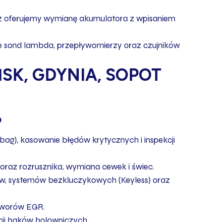
az oferujemy wymianę akumulatora z wpisaniem
e sond lambda, przepływomierzy oraz czujników
SK, GDYNIA, SOPOT
?
irbag), kasowanie błędów krytycznych i inspekcji
oraz rozrusznika, wymiana cewek i świec.
ów, systemów bezkluczykowych (Keyless) oraz
zaworów EGR.
cji haków holowniczych.