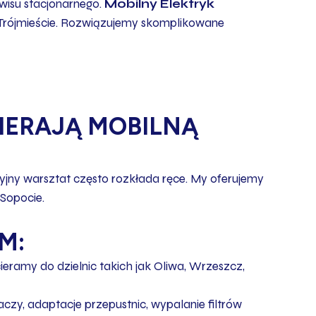
wisu stacjonarnego.
Mobilny Elektryk
w Trójmieście. Rozwiązujemy skomplikowane
IERAJĄ MOBILNĄ
yjny warsztat często rozkłada ręce. My oferujemy
Sopocie.
M:
eramy do dzielnic takich jak Oliwa, Wrzeszcz,
zy, adaptacje przepustnic, wypalanie filtrów