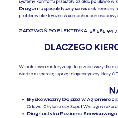
systemy komfortu przestały działać po ulewie w 
Dragon
to specjalistyczny serwis elektroniczn
problemy elektryczne w samochodach osobowych
ZADZWOŃ PO ELEKTRYKA: 58 585 94 7
DLACZEGO KIER
Współczesna motoryzacja to przede wszystkim ele
wiedzę ekspercką i sprzęt diagnostyczny klasy O
N
Błyskawiczny Dojazd w Aglomeracji:
Orłowo, Chylonia czy Sopot Wyścigi w rekor
Diagnostyka Poziomu Serwisowego