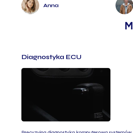
Anna
M
Diagnostyka ECU
Precyzyjna diagnostyka komputerowa systemów