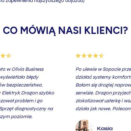
dla zapewnienia najszybszego dojazdu)
CO MÓWIĄ NASI KLIENCI?
to w Olivia Business
Po ulewie w Sopocie prze
wyświetlało błędy
działać systemy komfort
ów bezpieczeństwa.
Bałam się drogiej napra
 Elektryk Dragon szybko
serwisie. Dragon przyjech
zował problem i go
zlokalizował usterkę i ws
 Sprzęt diagnostyczny na
działa jak nowe. Polecam
szym poziomie.
Kasia