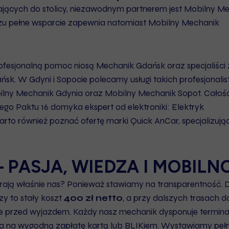
jących do stolicy, niezawodnym partnerem jest
Mobilny Me
zu pełne wsparcie zapewnia natomiast
Mobilny Mechanik
fesjonalną pomoc niosą
Mechanik Gdańsk
oraz specjaliści 
ańsk
. W Gdyni i Sopocie polecamy usługi takich profesjonalis
ilny Mechanik Gdynia
oraz
Mobilny Mechanik Sopot
. Całoś
go Paktu 16 domyka ekspert od elektroniki:
Elektryk
arto również poznać ofertę marki
Quick AnCar
, specjalizują
 PASJA, WIEDZA I MOBILN
erają właśnie nas? Ponieważ stawiamy na transparentność. 
y to stały koszt
400 zł netto
, a przy dalszych trasach 
ie przed wyjazdem. Każdy nasz mechanik dysponuje termin
la na wygodną zapłatę kartą lub BLIKiem. Wystawiamy peł