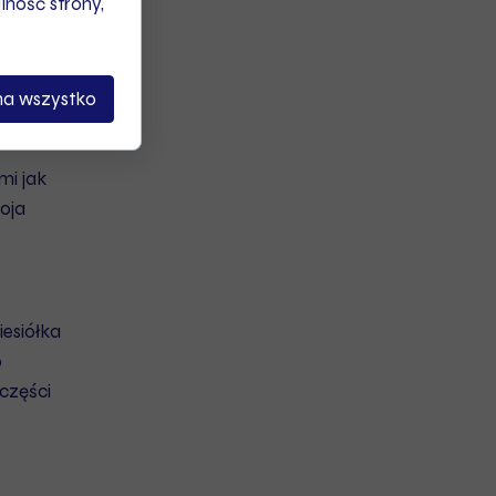
ność strony,
raju
na wszystko
mi jak
woja
iesiółka
o
 części