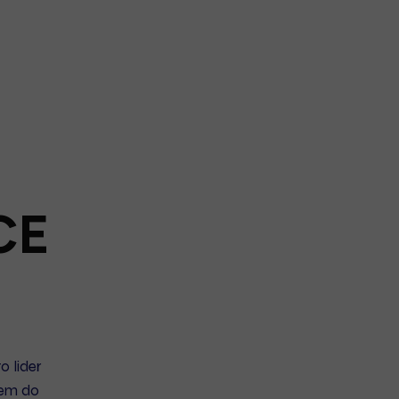
CE
o lider
dem do