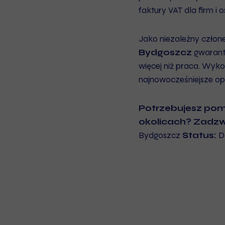
faktury VAT dla firm i
Jako niezależny człon
Bydgoszcz
gwarantu
więcej niż praca. Wy
najnowocześniejsze o
Potrzebujesz pom
okolicach?
Zadzw
Bydgoszcz
Status:
Do