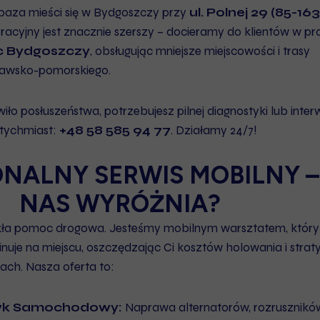
 baza mieści się w Bydgoszczy przy
ul. Polnej 29 (85-163
racyjny jest znacznie szerszy – docieramy do klientów w pr
c Bydgoszczy
, obsługując mniejsze miejscowości i trasy
jawsko-pomorskiego.
ło posłuszeństwa, potrzebujesz pilnej diagnostyki lub inter
atychmiast:
+48 58 585 94 77
. Działamy 24/7!
NALNY SERWIS MOBILNY –
NAS WYRÓŻNIA?
ykła pomoc drogowa. Jesteśmy mobilnym warsztatem, który
inuje na miejscu, oszczędzając Ci kosztów holowania i strat
ach. Nasza oferta to:
ryk Samochodowy:
Naprawa alternatorów, rozrusznikó