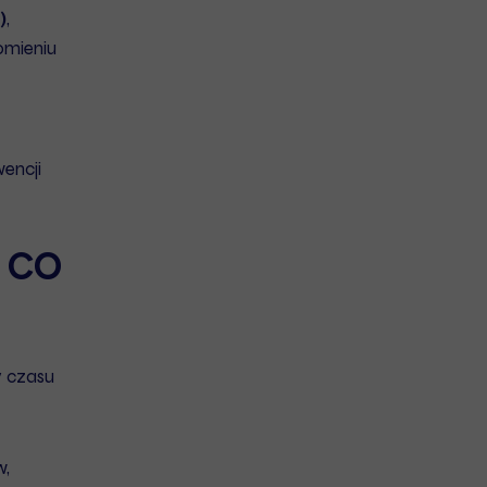
)
,
omieniu
wencji
 CO
y czasu
w,