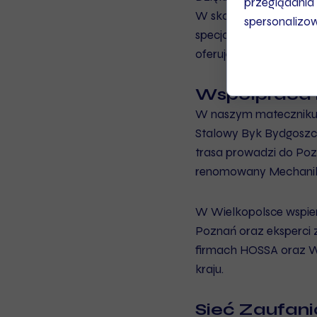
przeglądania 
W skali ogólnokrajowe
spersonalizow
specjalistów
Mechanik
oferuje również serwis
Współpraca 
W naszym mateczniku, 
Stalowy Byk Bydgosz
trasa prowadzi do Poz
renomowany
Mechani
W Wielkopolsce wspie
Poznań
oraz eksperci 
firmach
HOSSA
oraz
W
kraju.
Sieć Zaufani