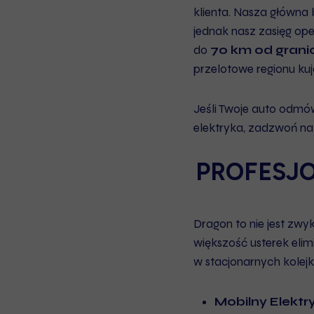
klienta. Nasza główna
jednak nasz zasięg ope
do
70 km od grani
przelotowe regionu ku
Jeśli Twoje auto odmówi
elektryka, zadzwoń n
PROFESJO
Dragon to nie jest zw
większość usterek elim
w stacjonarnych kolejk
Mobilny Elekt