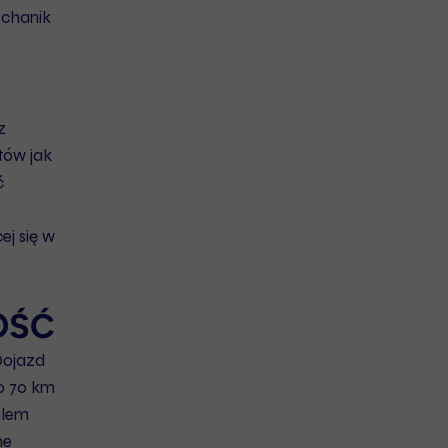
chanik
z
tów jak
ć
cej się w
OŚĆ
Dojazd
do 70 km
alem
ne