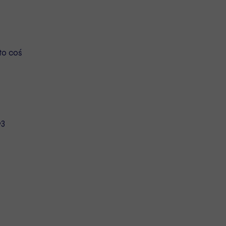
to coś
63