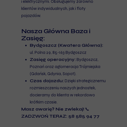
i elektrycznymi. Obsługujemy zarówno
klientów indywidualnych, jak i floty
pojazdów.
Nasza Główna Baza i
Zasięg:
Bydgoszcz (Kwatera Główna):
ul. Polna 29, 85-163 Bydgoszcz
Zasięg operacyjny:
Bydgoszcz,
Poznań oraz aglomeracja Trójmiejska
(Gdańsk, Gdynia, Sopot).
Czas dojazdu:
Dzięki strategicznemu
rozmieszczeniu naszych jednostek,
docieramy do klienta w rekordowo
krótkim czasie.
Masz awarię? Nie zwlekaj!
📞
ZADZWOŃ TERAZ:
58 585 94 77