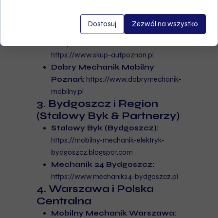
https://www.autoorzel.pl
Mechanik Poznań (Główny):
Dostosuj
Zezwól na wszystko
https://www.mechanik-poznan.pl
Skup Aut Poznań:
https://www.skup-autpoznan.pl
Dobry Mechanik Mobilny
Poznań:
https://www.dobrymechanik-
mobilny.pl
3. Bydgoszcz i Region
(Stalowy Byk & Partnerzy)
Stalowy Byk (Bydgoszcz):
https://mobilny-mechanik-elektryk-
bydgoszcz.blogspot.com
Mechanik 24 Bydgoszcz:
https://www.mechanik24-bydgoszcz.pl
4. Warszawa i Polska
Centralna
Mobilny Mechanik Warszawa: