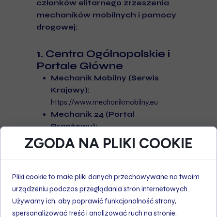
członków elitarnego zrzeszenia
mechaników mobilnych i pomocy
drogowej:
1. Centra Ogólnopolskie i
Portale Główne
Mechanik Mobilny (Serwis
Krajowy):
https://www.mechanikmobilny.eu
Mechanik 24 (Portal
Branżowy):
https://www.mechanik24.eu
ZGODA NA PLIKI COOKIE
Mechanik Dojazd (Serwis z
dojazdem):
https://www.mechanik-
dojazd.pl
Pliki cookie to małe pliki danych przechowywane na twoim
2. Poznań i Wielkopolska
urządzeniu podczas przeglądania stron internetowych.
(Kwatera Główna)
Używamy ich, aby poprawić funkcjonalność strony,
Auto Orzeł (Lider Paktu):
spersonalizować treść i analizować ruch na stronie.