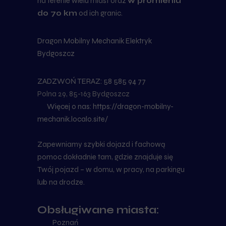
na terenie wielu miast oraz
w promieniu
do 70 km
od ich granic.
Dragon Mobilny Mechanik Elektryk
Bydgoszcz
ZADZWOŃ TERAZ: 58 585 94 77
Adres
:
Polna 29, 85-163 Bydgoszcz
Więcej o nas:
https://dragon-mobilny-
mechanik.localo.site/
Zapewniamy szybki dojazd i fachową
pomoc dokładnie tam, gdzie znajduje się
Twój pojazd – w domu, w pracy, na parkingu
lub na drodze.
Obsługiwane miasta:
Poznań